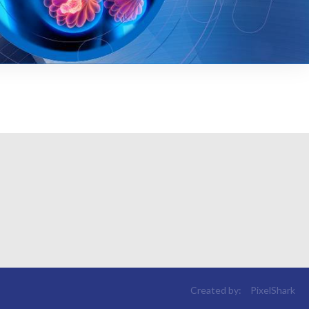
Created by:
PixelShark