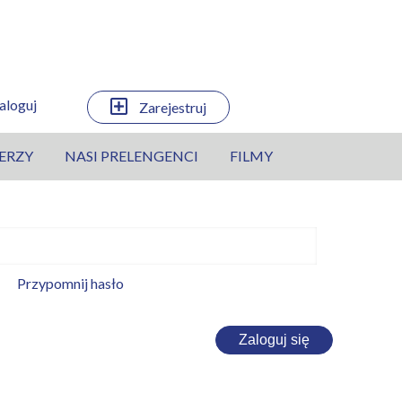
aloguj
Zarejestruj
ERZY
NASI PRELENGENCI
FILMY
Przypomnij hasło
Zaloguj się